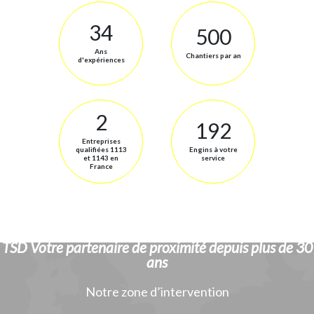
34
500
Ans
Chantiers par an
d'expériences
2
192
Entreprises
qualifiées 1113
Engins à votre
et 1143 en
service
France
TSD Votre partenaire de proximité depuis plus de 30
ans
Notre zone d’intervention